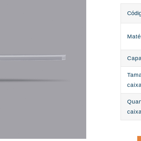
Códi
Maté
Capa
Tama
caix
Quan
caix