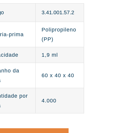
go
3.41.001.57.2
Polipropileno
ria-prima
(PP)
cidade
1,9 ml
nho da
60 x 40 x 40
a
tidade por
4.000
a